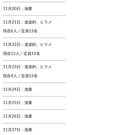
11月20日：漁業
11月21日：道楽釣、ヒラメ
現在6人／定員12名
11月22日：道楽釣、ヒラメ
現在12人／定員12名
11月23日：道楽釣、ヒラメ
現在4人／定員12名
11月24日：漁業
11月25日：漁業
11月26日：漁業
11月27日：漁業