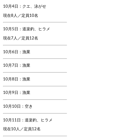
10月4日：クエ、泳がせ
現在8人／定員10名
10月5日：道楽釣、ヒラメ
現在7人／定員12名
10月6日：漁業
10月7日：漁業
10月8日：漁業
10月9日：漁業
10月10日：空き
10月11日：道楽釣、ヒラメ
現在10人／定員12名