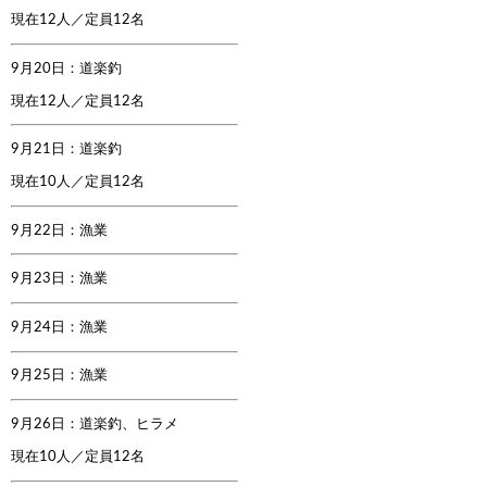
現在12人／定員12名
9月20日：道楽釣
現在12人／定員12名
9月21日：道楽釣
現在10人／定員12名
9月22日：漁業
9月23日：漁業
9月24日：漁業
9月25日：漁業
9月26日：道楽釣、ヒラメ
現在10人／定員12名