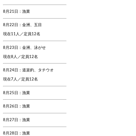
8月21日：漁業
8月22日：金洲、五目
現在11人／定員12名
8月23日：金洲、泳がせ
現在8人／定員12名
8月24日：道楽釣、タチウオ
現在7人／定員12名
8月25日：漁業
8月26日：漁業
8月27日：漁業
8月28日：漁業