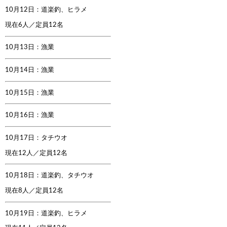
10月12日：道楽釣、ヒラメ
現在6人／定員12名
10月13日：漁業
10月14日：漁業
10月15日：漁業
10月16日：漁業
10月17日：タチウオ
現在12人／定員12名
10月18日：道楽釣、タチウオ
現在8人／定員12名
10月19日：道楽釣、ヒラメ