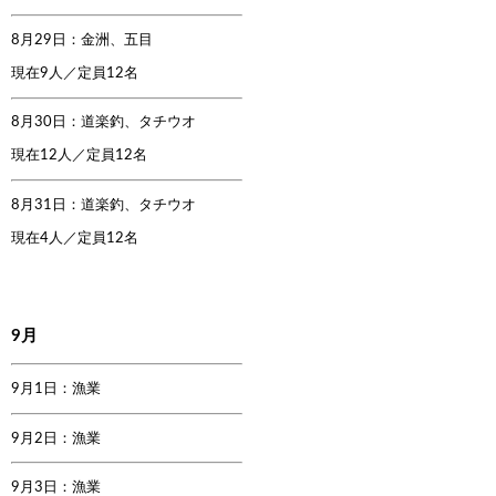
8月29日：金洲、五目
現在9人／定員12名
8月30日：道楽釣、タチウオ
現在12人／定員12名
8月31日：道楽釣、タチウオ
現在4人／定員12名
9月
9月1日：漁業
9月2日：漁業
9月3日：漁業